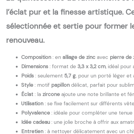
l’éclat pur et la finesse artistique.
sélectionnée et sertie pour former 
renouveau.
Composition
: en
alliage de zinc
avec
pierre de 
Dimensions
: format de
3,3 x 3,2 cm
, idéal pou
Poids
: seulement
5,7 g
, pour un porté léger et
Style
: motif
papillon
délicat, parfait pour subli
Éclat
: la
zircone
ajoute une note brillante et fé
Utilisation
: se fixe facilement sur différents vê
Polyvalence
: idéale pour compléter une tenue 
Idée cadeau
: une jolie broche à offrir aux amat
Entretien
: à nettoyer délicatement avec un chif