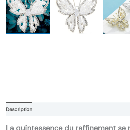
Description
Retour et Livraison
SAV Français
Tr
La quintessence du raffinement se rév