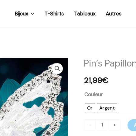
Bijoux
T-Shirts
Tableaux
Autres
Pin’s Papillo
quantité
de
21,99
€
Pin's
Papillon
Couleur
Fantaisie
Or
Argent
-
+