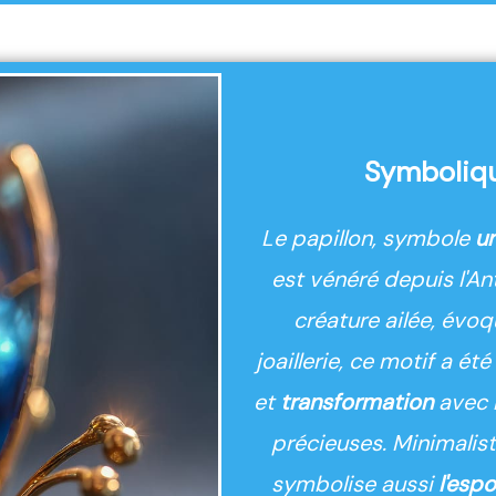
Symbolique
Le papillon, symbole
u
est vénéré depuis l'An
créature ailée, évo
joaillerie, ce motif a é
et
transformation
avec 
précieuses. Minimaliste
symbolise aussi
l'espo