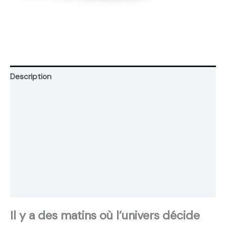
Description
Retour et Livraison
SAV Français
Transaction sécurisée
FAQ
Avis
Il y a des matins où l’univers décide