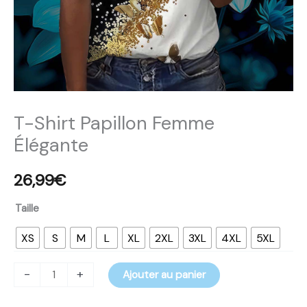
T-Shirt Papillon Femme
Élégante
26,99
€
Taille
XS
S
M
L
XL
2XL
3XL
4XL
5XL
-
+
Ajouter au panier